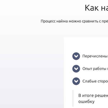
Как н
Процесс найма можно сравнить с пр
Перечислены 
Опыт работы
Слабые сторо
В итоге решен
ошибку