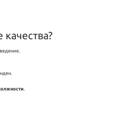
 качества?
оведение.
анден.
должности
.