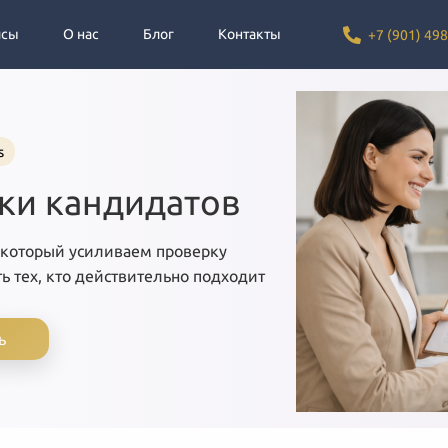
йсы
О нас
Блог
Контакты
+7 (901) 498
s
нки кандидатов
 который усиливаем проверку
ь тех, кто действительно подходит
ь